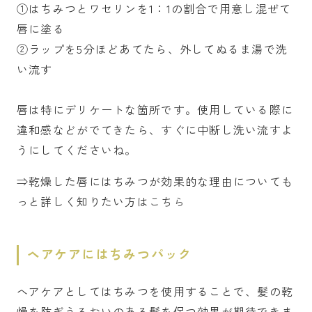
①はちみつとワセリンを1：1の割合で用意し混ぜて
唇に塗る
②ラップを5分ほどあてたら、外してぬるま湯で洗
い流す
唇は特にデリケートな箇所です。使用している際に
違和感などがでてきたら、すぐに中断し洗い流すよ
うにしてくださいね。
⇒乾燥した唇にはちみつが効果的な理由についても
っと詳しく知りたい方は
こちら
ヘアケアにはちみつパック
ヘアケアとしてはちみつを使用することで、髪の乾
燥を防ぎうるおいのある髪を保つ効果が期待できま