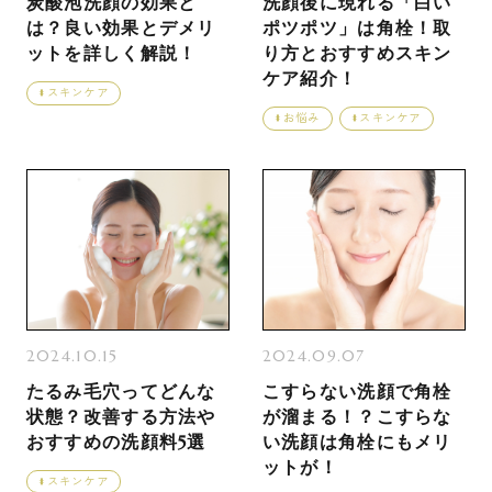
炭酸泡洗顔の効果と
洗顔後に現れる「白い
は？良い効果とデメリ
ポツポツ」は角栓！取
ットを詳しく解説！
り方とおすすめスキン
ケア紹介！
スキンケア
お悩み
スキンケア
2024.10.15
2024.09.07
たるみ毛穴ってどんな
こすらない洗顔で角栓
状態？改善する方法や
が溜まる！？こすらな
おすすめの洗顔料5選
い洗顔は角栓にもメリ
ットが！
スキンケア