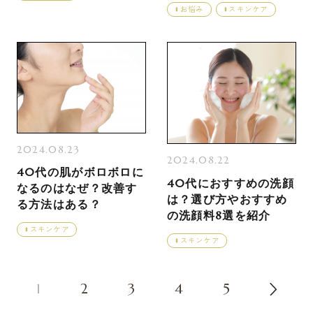
お悩み
スキンケア
2024.08.23
2024.08.22
40代の肌がボロボロに
40代におすすめの洗顔
なるのはなぜ？改善す
は？選び方やおすすめ
る方法はある？
の洗顔料8選を紹介
スキンケア
スキンケア
»
1
2
3
4
5